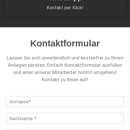
Kontakt per Klick!
Kontaktformular
Lassen Sie sich unverbindlich und kostenfrei zu Ihrem
Anliegen beraten. Einfach Kontaktformular ausfüllen
und einer unserer Mitarbeiter nimmt umgehend
Kontakt zu Ihnen auf!
V
o
r
N
n
a
a
c
m