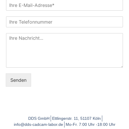
E
h
e
-
n
*
M
a
T
a
m
e
i
e
l
l
*
I
e
*
*
h
f
r
o
e
n
N
a
c
h
Senden
r
i
c
h
t
*
DDS GmbH
Ettlingerstr. 11, 51107 Köln
info@dds-cadcam-labor.de
Mo-Fr. 7:00 Uhr -18:00 Uhr